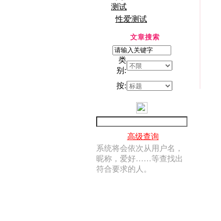
测试
性爱测试
文章搜索
类
别:
按:
高级查询
系统将会依次从用户名，
昵称，爱好……等查找出
符合要求的人。