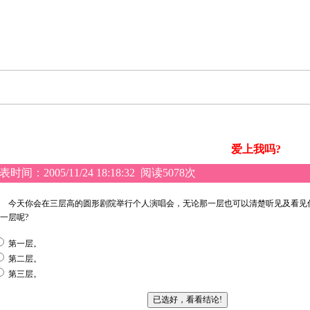
爱上我吗?
表时间：
2005/11/24 18:18:32
阅读5078次
今天你会在三层高的圆形剧院举行个人演唱会，无论那一层也可以清楚听见及看见
一层呢?
第一层。
第二层。
第三层。