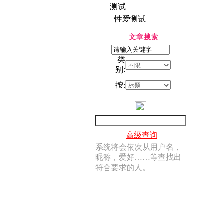
测试
性爱测试
文章搜索
类
别:
按:
高级查询
系统将会依次从用户名，
昵称，爱好……等查找出
符合要求的人。