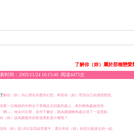
了解你（妳）屬於那種戀愛
表时间：
2005/11/24 16:15:40
阅读4475次
了
解你（妳）內心潛在的愛情幻想，幫助你（妳）理清自己的感情態度。
深夜一位晚歸的年輕女子單獨走在回家的路上，來到轉角處她突然
「啊---」地尖叫出聲，並停下腳步，因為圍牆轉角處出現了一道黑影。
你（妳）認為圍牆旁的那道黑影是什麼呢？
請你（妳）從A到Z這四組答案中，選出和你（妳）的想法最接近的一組。