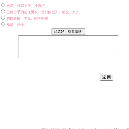
色狼、怪異男子、小混混。
已經分手的前任男友、昔日的戀人、朋友、家人
狗或是貓、老鼠、蛇等動物
鬼魂、妖怪。