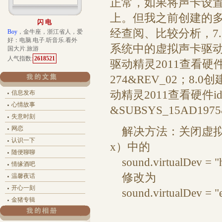
正常，如果将声卡设置
上。但我之前创建的多个虚
闪电
经查阅、比较分析，7.
Boy
，金牛座，浙江省人，爱
好：电脑.电子.听音乐.看外
系统中的虚拟声卡驱
国大片.旅游
人气指数:
2618521
驱动精灵2011查看硬件
274&REV_02
；8.0
动精灵2011查看硬件i
信息发布
心情故事
&SUBSYS_15AD1975
失意时刻
网恋
解决方法：关闭虚拟
认识一下
x
）中的
随便聊聊
sound.virtualDev = "
情缘酒吧
修改为
温馨夜话
开心一刻
sound.virtualDev = "
金猪专辑