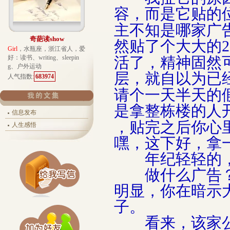
容，而是它贴的
主不知是哪家广
奇葩读show
然贴了个大大的
2
Girl
，水瓶座，浙江省人，爱
好：读书、writing、sleepin
活了，精神固然
g、户外运动
层，就自以为已
人气指数:
683974
请个一天半天的
是拿整栋楼的人
信息发布
，贴完之后你心
人生感悟
嘿，这下好，拿
年纪轻轻的，
做什么广告？
明显，你在暗示
子。
看来，该家公司