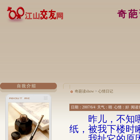
奇葩
奇葩读show
>
心情日记
日期：
2007/6/4
天气：睛 心情：好 阅读16
昨儿，不知哪
纸，被我下楼时
我扯它的原因