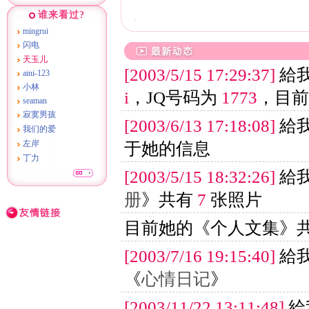
谁来看过?
mingrui
闪电
天玉儿
[2003/5/15 17:29:37]
給我
aini-123
小林
i
，JQ号码为
1773
，目前
seaman
寂寞男孩
[2003/6/13 17:18:08]
給我
我们的爱
左岸
于她的信息
丁力
[2003/5/15 18:32:26]
給我
册
》共有
7
张照片
目前她的《个人文集》
[2003/7/16 19:15:40]
給我
《
心情日记
》
[2003/11/22 13:11:48]
給