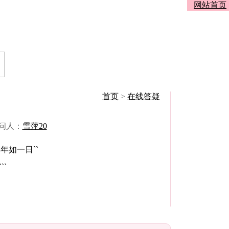
网站首页
首页
>
在线答疑
提问人：
雪萍20
年如一日``
``