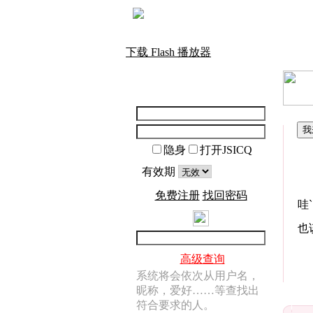
下载 Flash 播放器
隐身
打开JSICQ
有效期
免费注册
找回密码
哇
也
高级查询
系统将会依次从用户名，
昵称，爱好……等查找出
符合要求的人。