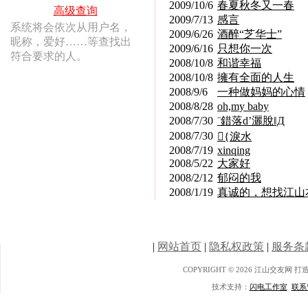
2009/10/6
春夏秋冬又一春
高级查询
2009/7/13
感言
系统将会依次从用户名，
2009/6/26
酒醉“芝华士”
昵称，爱好……等查找出
2009/6/16
只想你一次
符合要求的人。
2008/10/8
和谐幸福
2008/10/8
擁有全面的人生
2008/9/6
一种做妈妈的心情
2008/8/28
oh,my baby
2008/7/30
¨錯落d’灑脫‖Д
2008/7/30
{淚水
2008/7/19
xinqing
2008/5/22
大家好
2008/2/12
郁闷的我
2008/1/19
真诚的，想找江山
|
网站首页
|
隐私权政策
|
服务条
COPYRIGHT © 2026 江山交友网 
技术支持：
闪电工作室
联系